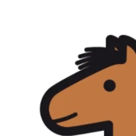
individuellen
kommunikativen
Bedürfnisse angepasst ist.