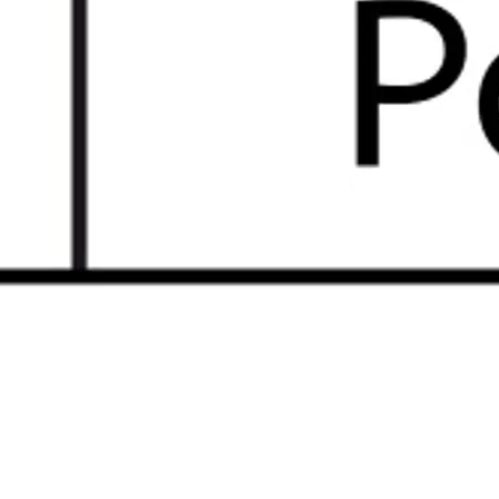
Klassenräume sind unter
anderem mit digitalen
Tafeln, WLAN, digitalen
Übertragungsanlagen,
Soundfieldsystemen und
ausreichend
Handmikrofonen
ausgestattet.
Die Schüler*innen
erhalten eine
gleichwertige
sprachliche Förderung
in Gebärdensprache,
Lautsprache und
Schriftsprache, die an ihre