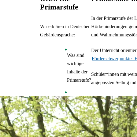
Primarstufe
In der Primarstufe der
Wir erklären in Deutscher
Hörbehinderungen gemei
Gebärdensprache:
und Wahrnehmungsstör
Der Unterricht orientie
Was sind
Förderschwerpunktes 
wichtige
Inhalte der
Schüler*innen mit weit
Primarstufe?
angepassten Setting ind
Wie groß
sind unsere
Klassen und
wer lernt
hier?