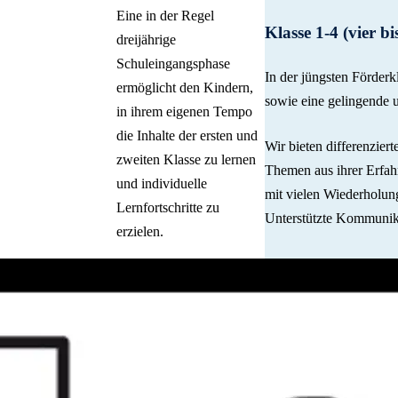
Eine in der Regel
Klasse 1-4 (vier b
dreijährige
Schuleingangsphase
In der jüngsten Förderk
ermöglicht den Kindern,
sowie eine gelingende 
in ihrem eigenen Tempo
die Inhalte der ersten und
Wir bieten differenzier
zweiten Klasse zu lernen
Themen aus ihrer Erfahr
und individuelle
mit vielen Wiederholung
Lernfortschritte zu
Unterstützte Kommunika
erzielen.
Kleine Lerngruppen mit
sieben bis maximal 14
Schüler*innen sowie eine
moderne technische
Ausstattung unterstützen
den Lernerfolg. Die