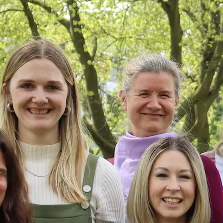
In welcher
Sprache
findet der
Unterricht
statt?