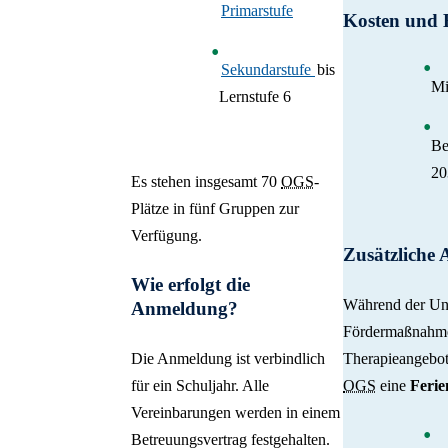
Primarstufe
Kosten und 
Sekundarstufe
bis
Mi
Lernstufe 6
Be
20
Es stehen insgesamt 70
OGS
-
Plätze in fünf Gruppen zur
Verfügung.
Zusätzliche 
Wie erfolgt die
Während der Unt
Anmeldung?
Fördermaßnahmen
Die Anmeldung ist verbindlich
Therapieangebot
für ein Schuljahr. Alle
OGS
eine
Feri
Vereinbarungen werden in einem
Betreuungsvertrag festgehalten.