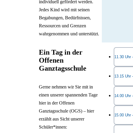
individuell gefördert werden.
Jedes Kind wird mit seinen
Begabungen, Bedürfnissen,
Ressourcen und Grenzen
wahrgenommen und unterstützt.
Ein Tag in der
11.30 Uhr
Offenen
Ganztagsschule
Nach vier
13.15 Uhr
Unterrich
Gerne nehmen wir Sie mit in
grünes Bl
Mittags e
einen unserer spannenden Tage
14.00 Uhr 
so wissen
haben wir
hier in der Offenen
zu Ende i
nämlich s
Ganztagsschule (OGS) – hier
Nach dem 
der wir u
15.00 Uhr
Krefelds
erzählt aus Sicht unserer
freien Ve
die Klass
Essen wird
Schüler*innen:
Schulhof:
Zum Tages