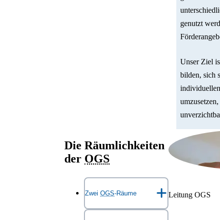
Um diese
den reg
unterschiedl
zwischen
gezielte
genutzt werd
Klassenl
Förderangebo
Nachmitt
der
OG
Unser Ziel i
bilden, sich
individuelle
umzusetzen, 
unverzichtba
Die Räumlichkeiten
der
OGS
Zwei
OGS
-Räume
Leitung OGS