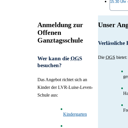
abwechslu
15.30 Uhr 
Sandkaste
Dort habe
zu einer 
sodass fu
Hausaufga
kleinen S
etwas Sü
Ab 15.30
Wenn es r
Mitarbeit
Gemüse o
Anmeldung zur
Unser Ang
Das Mitta
abgeholt,
auch dann
einmal, wa
Offenen
mittags i
Strecke e
vor, meis
haben. Na
Ganztagsschule
und 16.30
Bewegung
Verlässlich
wo wir bi
Arbeitsge
Die
OGS
bietet:
Wer kann die
OGS
besuchen?
ge
Das Angebot richtet sich an
Kinder der LVR-Luise-Leven-
Ha
Schule aus:
Fr
Kindergarten