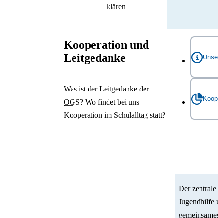
klären
Kooperation und
Leitgedanke
Unse
Was ist der Leitgedanke der
Der zent
Koop
OGS
? Wo findet bei uns
Jugendhi
Kooperation im Schulalltag statt?
gemeins
untersch
Unsere
genutzt 
Schulsys
Förderan
Lehrerko
Beide B
Unser Zi
Zusammen
Der zentrale
bestmögl
Jugendhilfe 
entwicke
Die Kind
gemeinsames