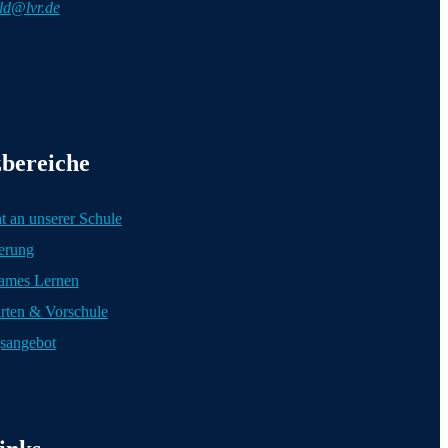
eld@lvr.de
ionen
bereiche
t an unserer Schule
erung
ames Lernen
rten & Vorschule
sangebot