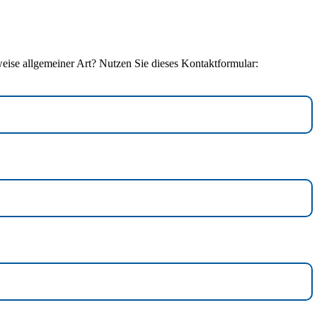
se
g
ise allgemeiner Art? Nutzen Sie dieses Kontaktformular:
t
t Hören und Kommunikation