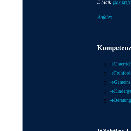
E-Mail:
fshk-kref
Anfahrt
Wichtige Informat
Kompetenz
Unterrich
Frühförd
Gemeins
Kinderga
Beratung