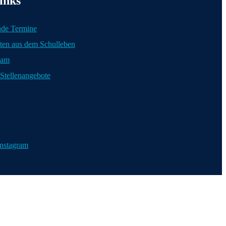
inks
de Termine
ten aus dem Schulleben
eam
 Stellenangebote
ozialen Medien
Instagram