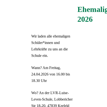
Schülerbeförderung
Überblick:
Unser Team
Kindergarten &
Beratung & Expertise
Über unsere Schule
Unterricht
Zeige Unterelement zu Beratung & Exp
Zeige Unterelement zu Unterricht
Überblick:
Beratung &
Ehemalig
Unterrichtszeiten
Überblick:
Vorschule
Unterricht
Förderverein
Aktuelle
Gelände & Räume
Expertise
Offene Ganztagsschule
Aktuelles und Einblicke
Stellenangebote
Primarstufe
Kontakt & Anfahrt
Dr. Luise Leven
Deutsch
2026
Sprachauswahl
Pädagogische Audiologie
Krankmeldung &
Kindergarten
FSJ &
Sekundarstufe I
Schließen
Inhalte des Menüs ausblenden
Beratung für Eltern
Beurlaubung
Bundesfreiwilligendienst
Vorschule
Berufsorientierung
Beratung für Fachkräfte
Praktikum
Wir laden alle ehemaligen
Zurück
Infos zum Förderschwerpunkt
Schüler*innen und
Hören und Kommunikation
Deutsch
Lehrkräfte zu uns an die
български език
Schule ein.
English
Français
Wann? Am Freitag,
Polski
24.04.2026 von 16.00 bis
Русский
Українська
18.30 Uhr
Türkçe
Español
Wo? An der LVR-Luise-
Leven-Schule, Lobbericher
Str 18-20, 47839 Krefeld